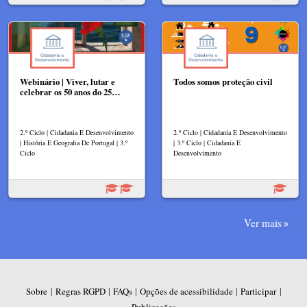
Webinário | Viver, lutar e
Todos somos proteção civil
celebrar os 50 anos do 25…
2.º Ciclo | Cidadania E Desenvolvimento
2.º Ciclo | Cidadania E Desenvolvimento
| História E Geografia De Portugal | 3.º
| 3.º Ciclo | Cidadania E
Ciclo
Desenvolvimento
Ver mais
|
|
|
|
|
Sobre
Regras RGPD
FAQs
Opções de acessibilidade
Participar