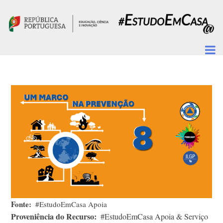
Passar para o conteúdo principal
Fonte
#EstudoEmCasa Apoia
Proveniência do Recurso
#EstudoEmCasa Apoia & Serviço