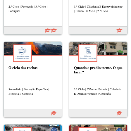
2.º Ciclo | Português | 3.º Ciclo |
1.º Ciclo | Cidadania E Desenvolvimento
Português
| Estudo Do Meio | 2.º Ciclo
O ciclo das rochas
Quando o prédio treme. O que
fazer?
Secundário | Formação Específica |
3.º Ciclo | Ciências Naturais | Cidadania
Biologia E Geologia
E Desenvolvimento | Geografia