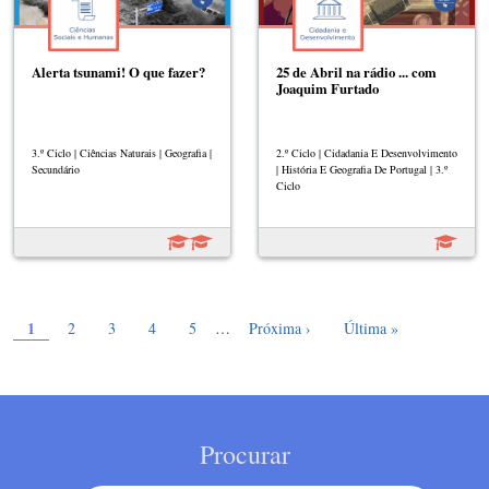
Alerta tsunami! O que fazer?
25 de Abril na rádio ... com
Joaquim Furtado
3.º Ciclo | Ciências Naturais | Geografia |
2.º Ciclo | Cidadania E Desenvolvimento
Secundário
| História E Geografia De Portugal | 3.º
Ciclo
Página atual
Paginação
1
Page
Page
Page
Page
Próxima página
Última página
2
3
4
5
…
Próxima ›
Última »
Procurar