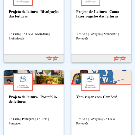
Projeto de leitura | Divulgação
Projeto de Leitura | Como
das leituras
fazer registos das leituras
2.º Ciclo | 3.º Ciclo | Secundário |
3.º Ciclo | Português | Secundário |
Profissionais
Português
Projeto de leitura | Portefólio
Vem viajar com Camões!
de leituras
2.º Ciclo | Português | 3.º Ciclo |
1.º Ciclo | Português | 2.º Ciclo |
Português
Português