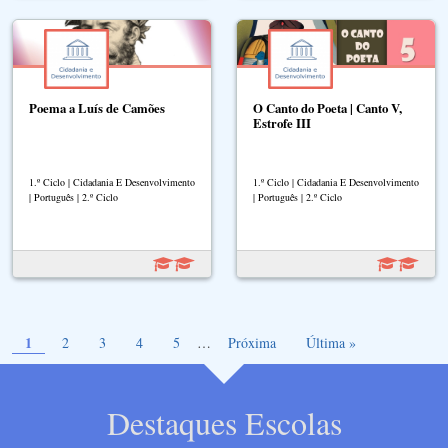
Poema a Luís de Camões
O Canto do Poeta | Canto V,
Estrofe III
1.º Ciclo | Cidadania E Desenvolvimento
1.º Ciclo | Cidadania E Desenvolvimento
| Português | 2.º Ciclo
| Português | 2.º Ciclo
Página atual
Paginação
1
Page
Page
Page
Page
Próxima página
Última página
2
3
4
5
…
Próxima
Última »
Destaques Escolas