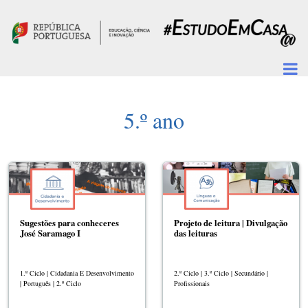
Passar para o conteúdo principal
5.º ano
Sugestões para conheceres
Projeto de leitura | Divulgação
José Saramago I
das leituras
1.º Ciclo | Cidadania E Desenvolvimento
2.º Ciclo | 3.º Ciclo | Secundário |
| Português | 2.º Ciclo
Profissionais