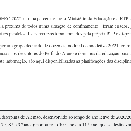
EC 20/21) - uma parceria entre o Ministério da Educação e a RTP co
a próxima de todos numa situação de confinamento - foram criados, g
fios paralelos. Estes recursos foram emitidos pela própria RTP e dispo
por um grupo dedicado de docentes, no final do ano letivo 20/21 foram
ciais, os descritores do Perfil do Aluno e domínios da educação para 
a informação, são aqui disponibilizadas as planificações das discipli
 disciplina de Alemão, desenvolvido ao longo do ano letivo de 2020/20
o 7.º, 8.º e 9.º anos); por outro, o 10.º ano e o 11.º ano, que se desti