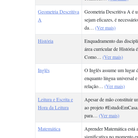
Geometria Descritiva
Geometria Descritiva A é um
A
sejam eficazes, é necessár
da…
(Ver mais)
História
Enquadramento das disciplin
área curricular de História
Como…
(Ver mais)
Inglês
O Inglês assume um lugar de
enquanto língua universal 
relação…
(Ver mais)
Leitura e Escrita e
Apesar de mão constituir uma
Hora da Leitura
ao projeto #EstudoEmCasa, 
para…
(Ver mais)
Matemática
Aprender Matemática está a
significativa no momento e