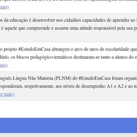
mais)
os da educação é desenvolver nos cidadãos capacidades de aprender ao 
 aquele que compreende e assume uma atitude responsável pela sua pró
o projeto #EstudoEmCasa abrangeu o arco de anos de escolaridade que s
ário, os blocos pedagógico-temáticos destinaram-se tanto a alunos do 
ais)
rtuguês Língua Não Materna (PLNM) do #EstudoEmCasa foram organizad
rresponderam, respetivamente, aos níveis de desempenho A1 e A2 e a
er mais)