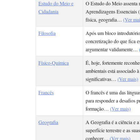
Estudo do Meio e
O Estudo do Meio assenta n
Cidadania
Aprendizagens Essenciais (
física, geografia…
(Ver mai
Filosofia
Após um bloco introdutório 
concretização do que fica e
argumentar validamente…
Físico-Química
É, hoje, fortemente reconh
ambientais está associado à
significativas…
(Ver mais)
Francês
O francês é uma das língua
para responder a desafios p
formação…
(Ver mais)
Geografia
A Geografia é a ciência e 
superfície terrestre e as s
conhecer…
(Ver mais)