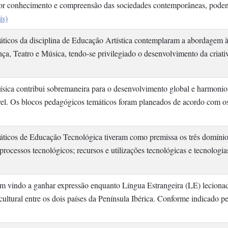
or conhecimento e compreensão das sociedades contemporâneas, podend
is)
ticos da disciplina de Educação Artística contemplaram a abordagem à
nça, Teatro e Música, tendo-se privilegiado o desenvolvimento da criati
ísica contribui sobremaneira para o desenvolvimento global e harmoni
dável. Os blocos pedagógicos temáticos foram planeados de acordo com 
ticos de Educação Tecnológica tiveram como premissa os três domíni
: processos tecnológicos; recursos e utilizações tecnológicas e tecnolog
em vindo a ganhar expressão enquanto Língua Estrangeira (LE) lecionada
 cultural entre os dois países da Península Ibérica. Conforme indicado p