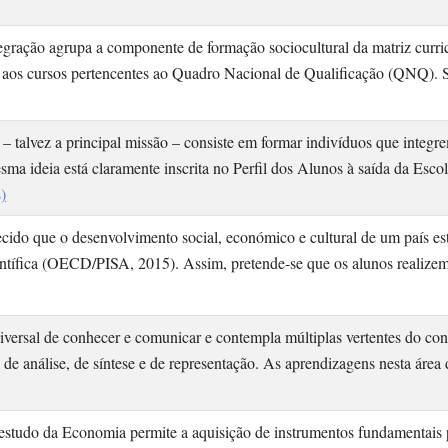
egração agrupa a componente de formação sociocultural da matriz curric
 aos cursos pertencentes ao Quadro Nacional de Qualificação (QNQ).
– talvez a principal missão – consiste em formar indivíduos que int
esma ideia está claramente inscrita no Perfil dos Alunos à saída da Esco
)
do que o desenvolvimento social, económico e cultural de um país está
 científica (OECD/PISA, 2015). Assim, pretende-se que os alunos realize
ersal de conhecer e comunicar e contempla múltiplas vertentes do conhe
 de análise, de síntese e de representação. As aprendizagens nesta áre
tudo da Economia permite a aquisição de instrumentos fundamentais p