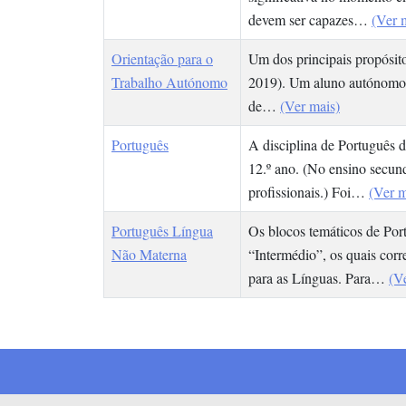
devem ser capazes…
(Ver 
Orientação para o
Um dos principais propósit
Trabalho Autónomo
2019). Um aluno autónomo é
de…
(Ver mais)
Português
A disciplina de Português d
12.º ano. (No ensino secund
profissionais.) Foi…
(Ver m
Português Língua
Os blocos temáticos de Po
Não Materna
“Intermédio”, os quais co
para as Línguas. Para…
(V