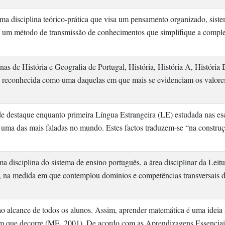
a disciplina teórico-prática que visa um pensamento organizado, siste
io um método de transmissão de conhecimentos que simplifique a comp
as de História e Geografia de Portugal, História, História A, História
 é reconhecida como uma daquelas em que mais se evidenciam os valores
 destaque enquanto primeira Língua Estrangeira (LE) estudada nas esco
e uma das mais faladas no mundo. Estes factos traduzem-se “na constru
 disciplina do sistema de ensino português, a área disciplinar da Leitur
na medida em que contemplou domínios e competências transversais do
o alcance de todos os alunos. Assim, aprender matemática é uma ideia a
m que decorre (ME, 2001). De acordo com as Aprendizagens Essenciais