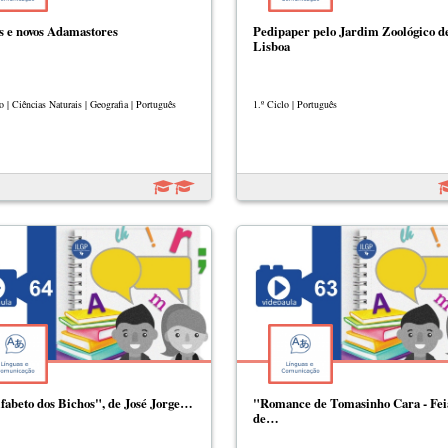
s e novos Adamastores
Pedipaper pelo Jardim Zoológico d
Lisboa
o | Ciências Naturais | Geografia | Português
1.º Ciclo | Português
fabeto dos Bichos", de José Jorge…
"Romance de Tomasinho Cara - Fei
de…