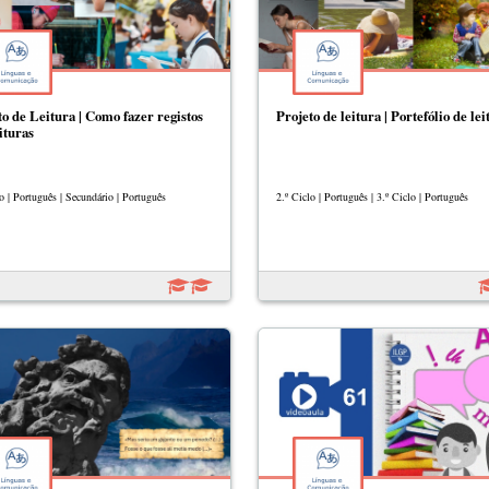
to de Leitura | Como fazer registos
Projeto de leitura | Portefólio de lei
ituras
o | Português | Secundário | Português
2.º Ciclo | Português | 3.º Ciclo | Português