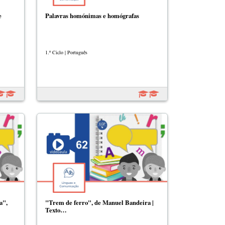
e
Palavras homónimas e homógrafas
1.º Ciclo | Português
a",
"Trem de ferro", de Manuel Bandeira |
Texto…