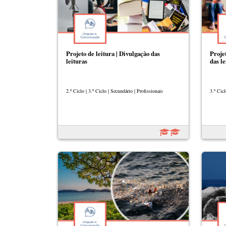
Projeto de leitura | Divulgação das
Proje
leituras
das le
2.º Ciclo | 3.º Ciclo | Secundário | Profissionais
3.º Cicl