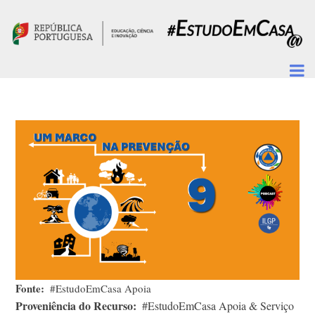
Passar para o conteúdo principal
Fonte
#EstudoEmCasa Apoia
Proveniência do Recurso
#EstudoEmCasa Apoia & Serviço