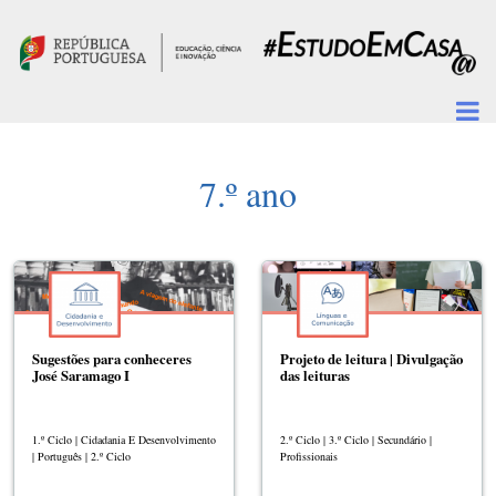
Passar para o conteúdo principal
7.º ano
Sugestões para conheceres
Projeto de leitura | Divulgação
José Saramago I
das leituras
1.º Ciclo | Cidadania E Desenvolvimento
2.º Ciclo | 3.º Ciclo | Secundário |
| Português | 2.º Ciclo
Profissionais