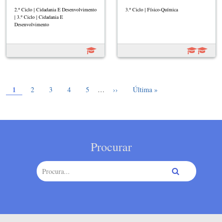
2.º Ciclo | Cidadania E Desenvolvimento
3.º Ciclo | Físico-Química
| 3.º Ciclo | Cidadania E
Desenvolvimento
Página atual
Paginação
1
Page
Page
Page
Page
Próxima página
Última página
2
3
4
5
…
››
Última »
Procurar