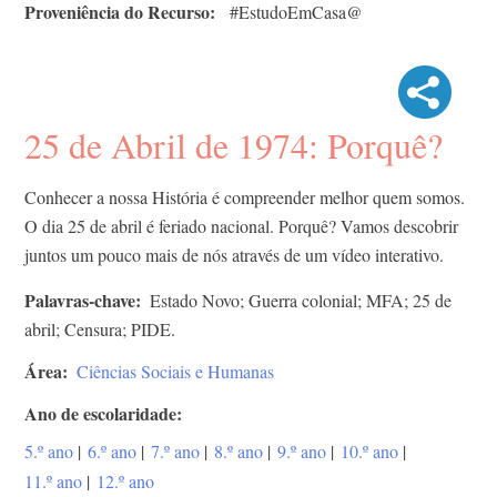
Proveniência do Recurso
#EstudoEmCasa@
25 de Abril de 1974: Porquê?
Conhecer a nossa História é compreender melhor quem somos. ​
O dia 25 de abril é feriado nacional. Porquê? ​Vamos descobrir
juntos um pouco mais de nós através de um vídeo interativo.
Palavras-chave
Estado Novo; Guerra colonial; MFA; 25 de
abril; Censura; PIDE​.
Área
Ciências Sociais e Humanas
Ano de escolaridade
5.º ano
|
6.º ano
|
7.º ano
|
8.º ano
|
9.º ano
|
10.º ano
|
11.º ano
|
12.º ano