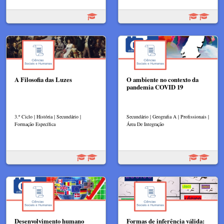
A Filosofia das Luzes​
O ambiente no contexto da
pandemia COVID 19
3.º Ciclo | História | Secundário |
Secundário | Geografia A | Profissionais |
Formação Específica
Área De Integração
Desenvolvimento humano
Formas de inferência válida: