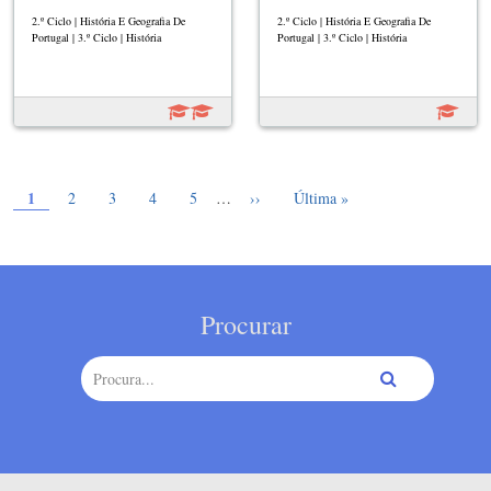
2.º Ciclo | História E Geografia De
2.º Ciclo | História E Geografia De
Portugal | 3.º Ciclo | História
Portugal | 3.º Ciclo | História
Página atual
Paginação
1
Page
Page
Page
Page
Próxima página
Última página
2
3
4
5
…
››
Última »
Procurar