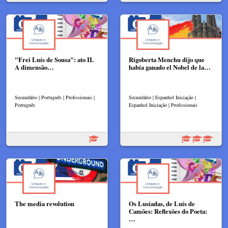
"Frei Luís de Sousa": ato II.
Rigoberta Menchu dijo que
A dimensão…
había ganado el Nobel de la…
Secundário | Português | Profissionais |
Secundário | Espanhol Iniciação |
Português
Espanhol Iniciação | Profissionais
The media revolution
Os Lusíadas, de Luís de
Camões: Reflexões do Poeta:
…