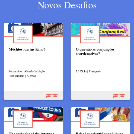
Novos Desafios
Möchtest du ins Kino?
O que são as conjunções
coordenativas?
Secundário | Alemão Iniciação |
2.º Ciclo | Português
Profissionais | Alemão
The setbacks of the internet
Relie les scientifiques à leurs