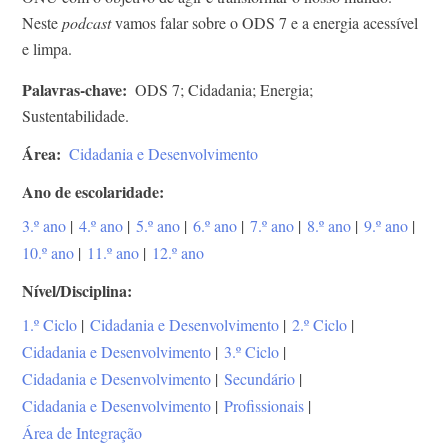
Neste
podcast
vamos falar sobre o ODS 7 e a energia acessível
e limpa.
Palavras-chave
ODS 7; Cidadania; Energia;
Sustentabilidade.
Área
Cidadania e Desenvolvimento
Ano de escolaridade
3.º ano
|
4.º ano
|
5.º ano
|
6.º ano
|
7.º ano
|
8.º ano
|
9.º ano
|
10.º ano
|
11.º ano
|
12.º ano
Nível/Disciplina
1.º Ciclo
|
Cidadania e Desenvolvimento
|
2.º Ciclo
|
Cidadania e Desenvolvimento
|
3.º Ciclo
|
Cidadania e Desenvolvimento
|
Secundário
|
Cidadania e Desenvolvimento
|
Profissionais
|
Área de Integração