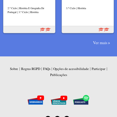
2.º Ciclo | História E Geografia De
3.º Ciclo | História
Portugal | 3.º Ciclo | História
Ver mais
|
|
|
|
|
Sobre
Regras RGPD
FAQs
Opções de acessibilidade
Participar
Publicações