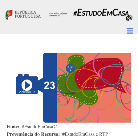
Passar para o conteúdo principal
Fonte
#EstudoEmCasa@
Proveniência do Recurso
#EstudoEmCasa e RTP