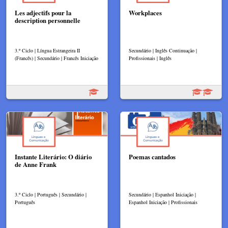
Les adjectifs pour la
Workplaces
description personnelle
3.º Ciclo | Língua Estrangeira II
Secundário | Inglês Continuação |
(Francês) | Secundário | Francês Iniciação
Profissionais | Inglês
Instante Literário: O diário
Poemas cantados
de Anne Frank
3.º Ciclo | Português | Secundário |
Secundário | Espanhol Iniciação |
Português
Espanhol Iniciação | Profissionais