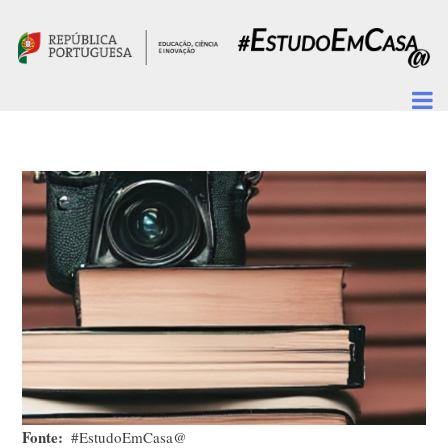
Passar para o conteúdo principal
Fonte
#EstudoEmCasa@