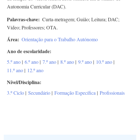
Autonomia Curricular (DAC).
Palavras-chave
Curta-metragem; Guião; Leitura; DAC;
Vídeo; Professores; OTA.
Área
Orientação para o Trabalho Autónomo
Ano de escolaridade
5.º ano
|
6.º ano
|
7.º ano
|
8.º ano
|
9.º ano
|
10.º ano
|
11.º ano
|
12.º ano
Nível/Disciplina
3.º Ciclo
|
Secundário
|
Formação Específica
|
Profissionais