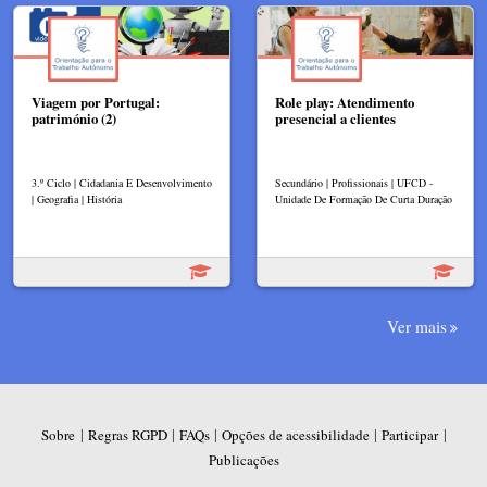
Viagem por Portugal:
Role play: Atendimento
património (2)
presencial a clientes
3.º Ciclo | Cidadania E Desenvolvimento
Secundário | Profissionais | UFCD -
| Geografia | História
Unidade De Formação De Curta Duração
Ver mais
|
|
|
|
|
Sobre
Regras RGPD
FAQs
Opções de acessibilidade
Participar
Publicações