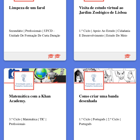
Limpeza de um farol
Visita de estudo virtual ao
Jardim Zoológico de Lisboa
Secundário | Profissionais | UFCD -
1.º Ciclo | Apoio Ao Estudo | Cidadania
Unidade De Formação De Curta Duração
E Desenvolvimento | Estudo Do Meio
Matemática com a Khan
Como criar uma banda
Academy.
desenhada
3.º Ciclo | Matemática | TIC |
1.º Ciclo | Português | 2.º Ciclo |
Profissionais
Português