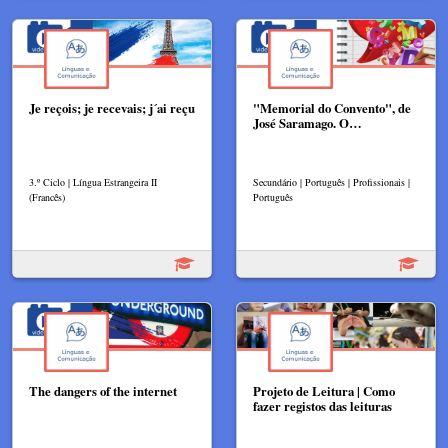
Je reçois; je recevais; j´ai reçu
"Memorial do Convento", de
José Saramago. O…
3.º Ciclo | Língua Estrangeira II
Secundário | Português | Profissionais |
(Francês)
Português
The dangers of the internet
Projeto de Leitura | Como
fazer registos das leituras