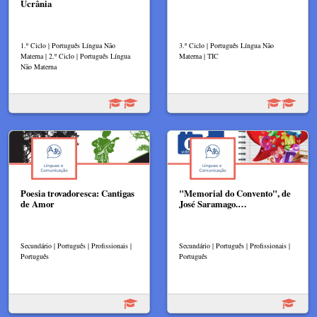
Ucrânia
1.º Ciclo | Português Língua Não
3.º Ciclo | Português Língua Não
Materna | 2.º Ciclo | Português Língua
Materna | TIC
Não Materna
Poesia trovadoresca: Cantigas
"Memorial do Convento", de
de Amor
José Saramago.…
Secundário | Português | Profissionais |
Secundário | Português | Profissionais |
Português
Português