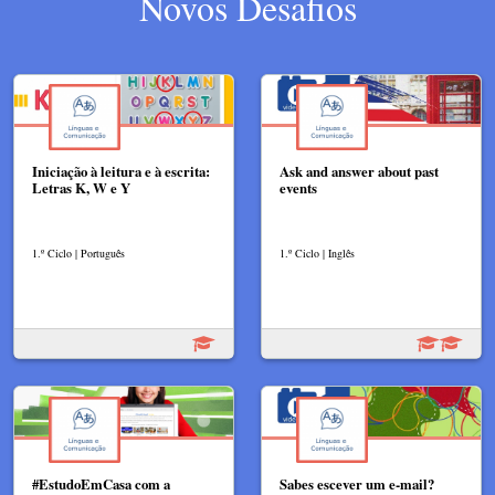
Novos Desafios
Iniciação à leitura e à escrita:
Ask and answer about past
Letras K, W e Y
events
1.º Ciclo | Português
1.º Ciclo | Inglês
#EstudoEmCasa com a
Sabes escever um e-mail?