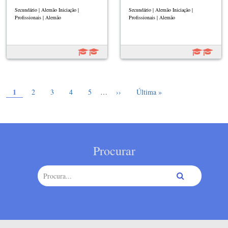
Secundário | Alemão Iniciação |
Secundário | Alemão Iniciação |
Profissionais | Alemão
Profissionais | Alemão
Página atual
Paginação
1
Page
Page
Page
Page
Próxima página
Última página
2
3
4
5
…
››
Última »
Procurar