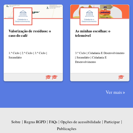
Valorização de resíduos: o
As minhas escolhas: o
caso do café
telemóvel
1.º Ciclo | 2.º Ciclo | 3.º Ciclo |
3.º Ciclo | Cidadania E Desenvolvimento
Secundário
| Secundário | Cidadania E
Desenvolvimento
Ver mais
|
|
|
|
|
Sobre
Regras RGPD
FAQs
Opções de acessibilidade
Participar
Publicações