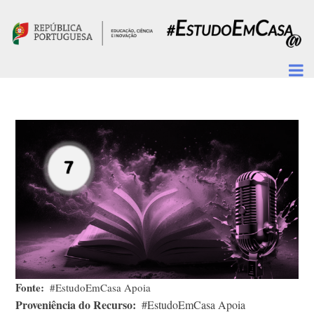
Passar para o conteúdo principal
Fonte
#EstudoEmCasa Apoia
Proveniência do Recurso
#EstudoEmCasa Apoia