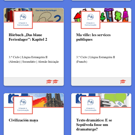
Hörbuch „Das blaue
Ma ville: les services
Ferienlager”: Kapitel 2
publiques
3.º Ciclo | Língua Estrangeira II
3.º Ciclo | Língua Estrangeira II
(Alemão) | Secundário | Alemão Iniciação
(Francês)
Civilización maya
Texto dramático: E se
Sepúlveda fosse um
dramaturgo?