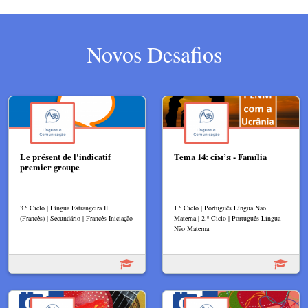
Novos Desafios
Le présent de l'indicatif
Tema 14: сім’я - Família
premier groupe
3.º Ciclo | Língua Estrangeira II
1.º Ciclo | Português Língua Não
(Francês) | Secundário | Francês Iniciação
Materna | 2.º Ciclo | Português Língua
Não Materna