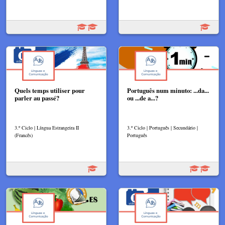
Quels temps utiliser pour
Português num minuto: ...da...
parler au passé?
ou ...de a...?
3.º Ciclo | Língua Estrangeira II
3.º Ciclo | Português | Secundário |
(Francês)
Português