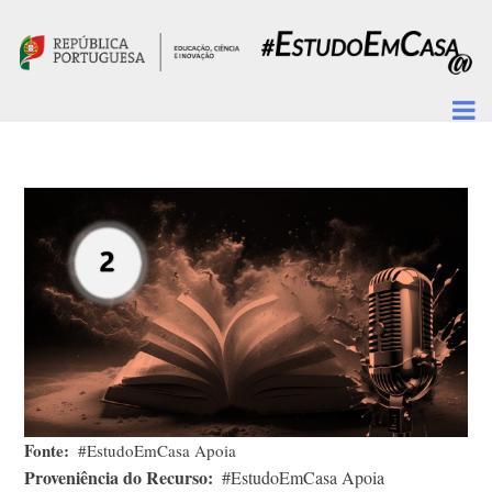
Passar para o conteúdo principal
Fonte
#EstudoEmCasa Apoia
Proveniência do Recurso
#EstudoEmCasa Apoia