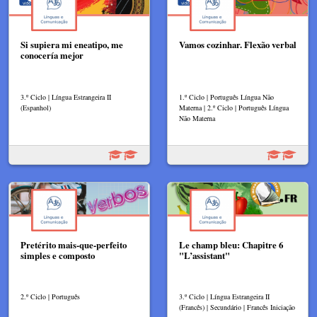
Si supiera mi eneatipo, me
Vamos cozinhar. Flexão verbal
conocería mejor
3.º Ciclo | Língua Estrangeira II
1.º Ciclo | Português Língua Não
(Espanhol)
Materna | 2.º Ciclo | Português Língua
Não Materna
Pretérito mais-que-perfeito
Le champ bleu: Chapitre 6
simples e composto
"L’assistant"
2.º Ciclo | Português
3.º Ciclo | Língua Estrangeira II
(Francês) | Secundário | Francês Iniciação