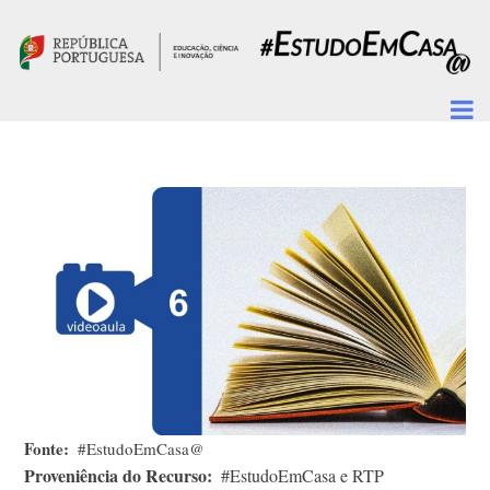
Passar para o conteúdo principal
Fonte
#EstudoEmCasa@
Proveniência do Recurso
#EstudoEmCasa e RTP