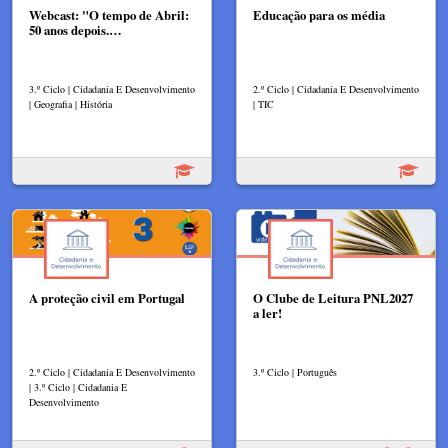
Webcast: "O tempo de Abril:
Educação para os média
50 anos depois.…
3.º Ciclo | Cidadania E Desenvolvimento
2.º Ciclo | Cidadania E Desenvolvimento
| Geografia | História
| TIC
A proteção civil em Portugal
O Clube de Leitura PNL2027
a ler!
2.º Ciclo | Cidadania E Desenvolvimento
3.º Ciclo | Português
| 3.º Ciclo | Cidadania E
Desenvolvimento