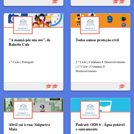
"A mamã pôs um ovo", de
Todos somos proteção civil
Babette Cole
1.º Ciclo | Português
2.º Ciclo | Cidadania E Desenvolvimento
| 3.º Ciclo | Cidadania E
Desenvolvimento
Abril sai à rua: Salgueiro
Podcast: ODS 6 - Água potável
Maia
e saneamento