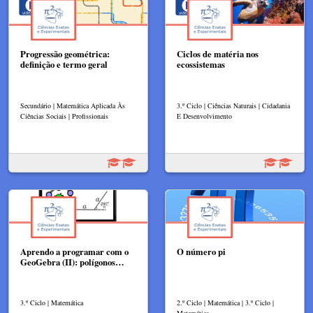
Progressão geométrica:
Ciclos de matéria nos
definição e termo geral
ecossistemas
Secundário | Matemática Aplicada Às
3.º Ciclo | Ciências Naturais | Cidadania
Ciências Sociais | Profissionais
E Desenvolvimento
Aprendo a programar com o
O número pi
GeoGebra (II): polígonos…
3.º Ciclo | Matemática
2.º Ciclo | Matemática | 3.º Ciclo |