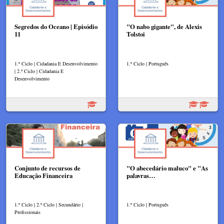
Segredos do Oceano | Episódio
"O nabo gigante", de Alexis
11
Tolstoi
1.º Ciclo | Cidadania E Desenvolvimento
1.º Ciclo | Português
| 2.º Ciclo | Cidadania E
Desenvolvimento
Conjunto de recursos de
"O abecedário maluco" e "As
Educação Financeira
palavras…
1.º Ciclo | 2.º Ciclo | Secundário |
1.º Ciclo | Português
Profissionais