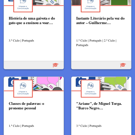
História de uma gaivota e do
Instante Literário pela voz do
gato que a ensinou a voar…
autor – Guilherme…
3.º Ciclo | Português
1.º Ciclo | Português | 2.º Ciclo |
Português
Classes de palavras: o
"Ariane", de Miguel Torga.
pronome pessoal
"Barco Negro…
1.º Ciclo | Português
3.º Ciclo | Português