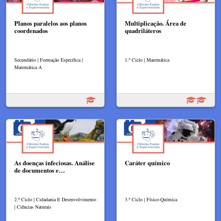
Planos paralelos aos planos
Multiplicação. Área de
coordenados
quadriláteros
Secundário | Formação Específica |
1.º Ciclo | Matemática
Matemática A
As doenças infeciosas. Análise
Caráter químico
de documentos e…
2.º Ciclo | Cidadania E Desenvolvimento
3.º Ciclo | Físico-Química
| Ciências Naturais