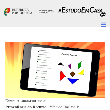
Passar para o conteúdo principal
Fonte
#EstudoEmCasa@
Proveniência do Recurso
#EstudoEmCasa@