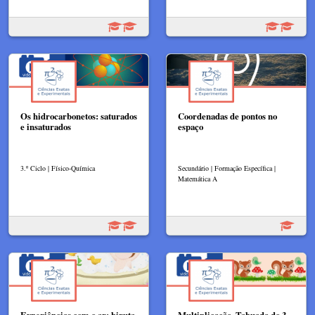
Os hidrocarbonetos: saturados
Coordenadas de pontos no
e insaturados
espaço
3.º Ciclo | Físico-Química
Secundário | Formação Específica |
Matemática A
Experiências com o ar: biruta
Multiplicação. Tabuada do 3