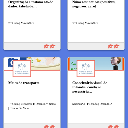
Organização e tratamento de
Números inteiros (positivos,
dados: tabela de…
negativos, zero)
2.º Ciclo | Matemática
3.º Ciclo | Matemática
Meios de transporte
Conceituário visual de
Filosofia: condição
necessária…
1.º Ciclo | Cidadania E Desenvolvimento
Secundário | Filosofia | Desenho A
| Estudo Do Meio