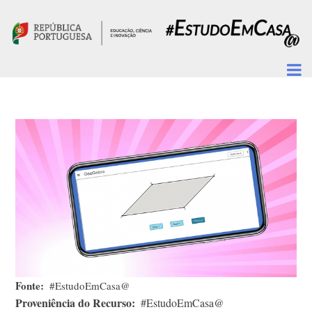
Passar para o conteúdo principal
Fonte
#EstudoEmCasa@
Proveniência do Recurso
#EstudoEmCasa@