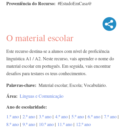
Proveniência do Recurso
#EstudoEmCasa@
O material escolar
Este recurso destina-se a alunos com nível de proficiência
linguística A1 / A2. Neste recurso, vais aprender o nome do
material escolar em português. Em seguida, vais encontrar
desafios para testares os teus conhecimentos.
Palavras-chave
Material escolar; Escola; Vocabulário.
Área
Línguas e Comunicação
Ano de escolaridade
1.º ano
|
2.º ano
|
3.º ano
|
4.º ano
|
5.º ano
|
6.º ano
|
7.º ano
|
8.º ano
|
9.º ano
|
10.º ano
|
11.º ano
|
12.º ano