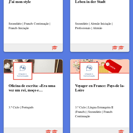
J’ai mon style​
Leben in der Stadt
Secundário | Francês Continuação |
Secundário | Alemão Iniciação |
Francês Iniciação
Profissionais | Alemão
Oficina de escrita: «Era uma
Voyager en France: Pays-de la-
vez um rei, moço e…
Loire
3.º Ciclo | Português
3.º Ciclo | Língua Estrangeira II
(Francês) | Secundário | Francês
Continuação