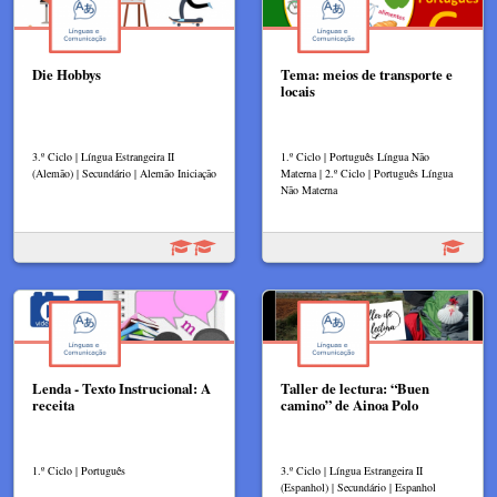
Die Hobbys
Tema: meios de transporte e
locais
3.º Ciclo | Língua Estrangeira II
1.º Ciclo | Português Língua Não
(Alemão) | Secundário | Alemão Iniciação
Materna | 2.º Ciclo | Português Língua
Não Materna
Lenda - Texto Instrucional: A
Taller de lectura: “Buen
receita
camino” de Ainoa Polo
1.º Ciclo | Português
3.º Ciclo | Língua Estrangeira II
(Espanhol) | Secundário | Espanhol