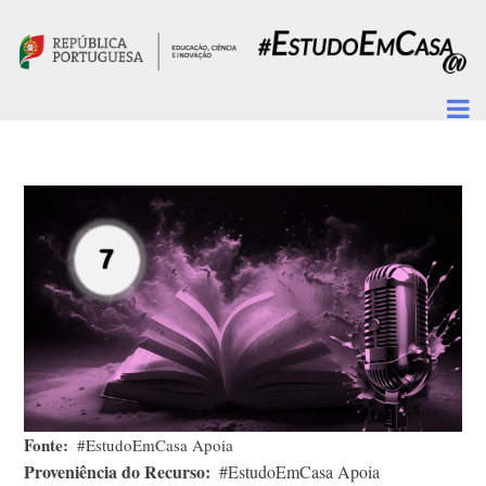
Passar para o conteúdo principal
Fonte
#EstudoEmCasa Apoia
Proveniência do Recurso
#EstudoEmCasa Apoia