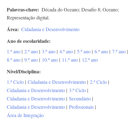
Palavras-chave
Década do Oceano; Desafio 8; Oceano;
Representação digital.
Área
Cidadania e Desenvolvimento
Ano de escolaridade
1.º ano
|
2.º ano
|
3.º ano
|
4.º ano
|
5.º ano
|
6.º ano
|
7.º ano
|
8.º ano
|
9.º ano
|
10.º ano
|
11.º ano
|
12.º ano
Nível/Disciplina
1.º Ciclo
|
Cidadania e Desenvolvimento
|
2.º Ciclo
|
Cidadania e Desenvolvimento
|
3.º Ciclo
|
Cidadania e Desenvolvimento
|
Secundário
|
Cidadania e Desenvolvimento
|
Profissionais
|
Área de Integração