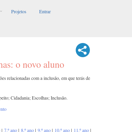
Projetos
Entrar
has: o novo aluno
ões relacionadas com a inclusão, em que terás de
peito; Cidadania; Escolhas; Inclusão.
ento
o
|
7.º ano
|
8.º ano
|
9.º ano
|
10.º ano
|
11.º ano
|