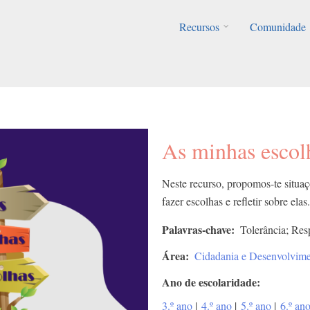
Recursos
Comunidade
As minhas escol
Neste recurso, propomos-te situaç
fazer escolhas e refletir sobre elas.
Palavras-chave
Tolerância; Res
Área
Cidadania e Desenvolvim
Ano de escolaridade
3.º ano
|
4.º ano
|
5.º ano
|
6.º an