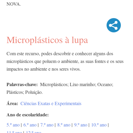
NOVA.
Microplásticos à lupa
Com este recurso, podes descobrir e conhecer alguns dos
microplásticos que poluem o ambiente, as suas fontes e os seus
impactos no ambiente e nos seres vivos.
Palavras-chave
Microplásticos; Lixo marinho; Oceano;
Plásticos; Poluição.
Área
Ciências Exatas e Experimentais
Ano de escolaridade
5.º ano
|
6.º ano
|
7.º ano
|
8.º ano
|
9.º ano
|
10.º ano
|
11.º ano
|
12.º ano