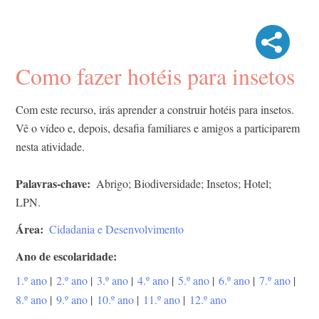
Como fazer hotéis para insetos
Com este recurso, irás aprender a construir hotéis para insetos.
Vê o vídeo e, depois, desafia familiares e amigos a participarem
nesta atividade.
Palavras-chave
Abrigo; Biodiversidade; Insetos; Hotel;
LPN.
Área
Cidadania e Desenvolvimento
Ano de escolaridade
1.º ano
|
2.º ano
|
3.º ano
|
4.º ano
|
5.º ano
|
6.º ano
|
7.º ano
|
8.º ano
|
9.º ano
|
10.º ano
|
11.º ano
|
12.º ano