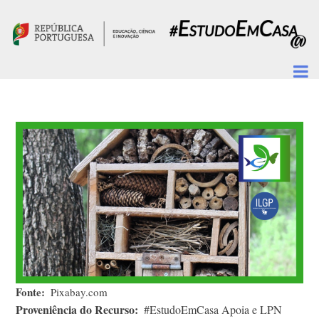
Passar para o conteúdo principal
Fonte
Pixabay.com
Proveniência do Recurso
#EstudoEmCasa Apoia e LPN