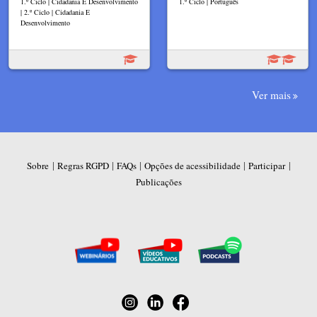
1.º Ciclo | Cidadania E Desenvolvimento
1.º Ciclo | Português
| 2.º Ciclo | Cidadania E
Desenvolvimento
Ver mais
|
|
|
|
|
Sobre
Regras RGPD
FAQs
Opções de acessibilidade
Participar
Publicações