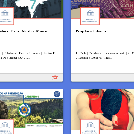
atos e Tiros | Abril no Museu
Projetos solidários
lo | Cidadania E Desenvolvimento | História E
1.º Ciclo | Cidadania E Desenvolvimento | 2.º Ci
ia De Portugal | 3.º Ciclo
Cidadania E Desenvolvimento