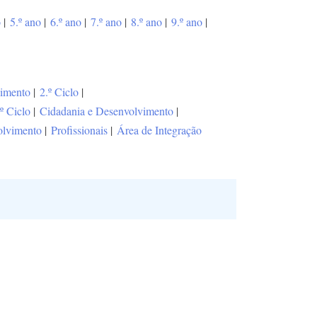
o
|
5.º ano
|
6.º ano
|
7.º ano
|
8.º ano
|
9.º ano
|
vimento
|
2.º Ciclo
|
.º Ciclo
|
Cidadania e Desenvolvimento
|
olvimento
|
Profissionais
|
Área de Integração