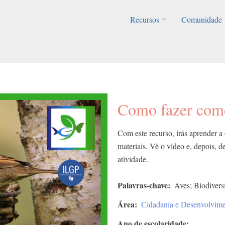
Recursos
Comunidade
Como fazer come
Com este recurso, irás aprender a
materiais. Vê o vídeo e, depois, de
atividade.
Palavras-chave
Aves; Biodiver
Área
Cidadania e Desenvolvim
Ano de escolaridade