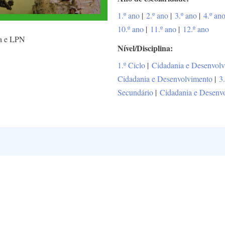
1.º ano
|
2.º ano
|
3.º ano
|
4.º an
10.º ano
|
11.º ano
|
12.º ano
a e LPN
Nível/Disciplina
1.º Ciclo
|
Cidadania e Desenvol
Cidadania e Desenvolvimento
|
3
Secundário
|
Cidadania e Desenv