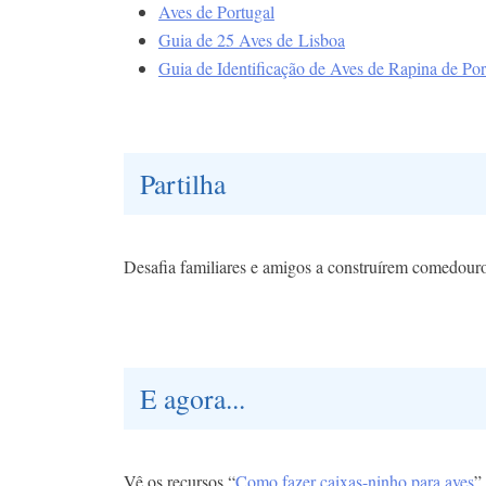
Aves de Portugal
Guia de 25 Aves de Lisboa
Guia de Identificação de Aves de Rapina de Por
Partilha
Desafia familiares e amigos a construírem comedouros
E agora...
Vê os recursos “
Como fazer caixas-ninho para aves
”