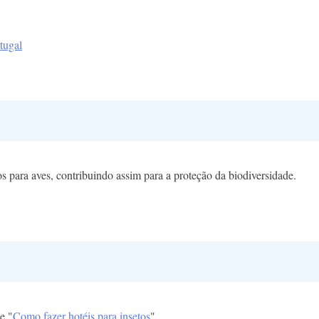
tugal
 para aves, contribuindo assim para a proteção da biodiversidade.
 e "
Como fazer hotéis para insetos
".