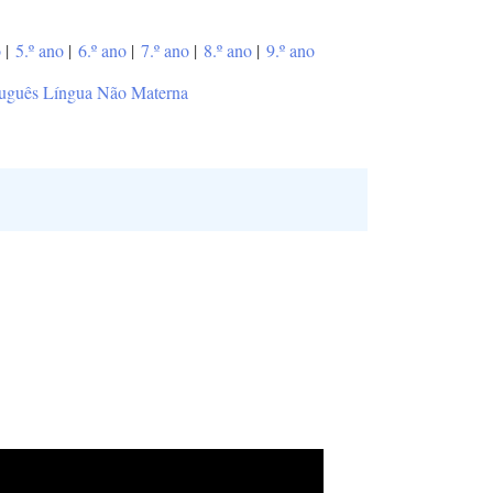
o
|
5.º ano
|
6.º ano
|
7.º ano
|
8.º ano
|
9.º ano
tuguês Língua Não Materna