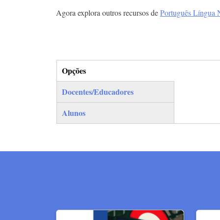
Agora explora outros recursos de
Português Língua 
Opções
(separador ativo)
Docentes/Educadores
Alunos