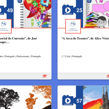
rial do Convento", de José
“A Arca do Tesouro”, de Alice Viei
mago:…
io | Português | Profissionais | Português
1.º Ciclo | Português