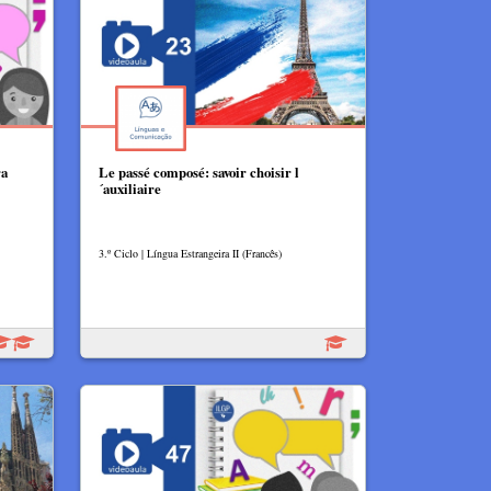
ra
Le passé composé: savoir choisir l
´auxiliaire
3.º Ciclo | Língua Estrangeira II (Francês)