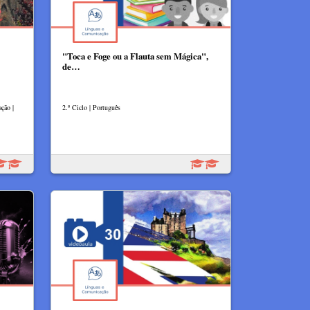
"Toca e Foge ou a Flauta sem Mágica",
de…
ação |
2.º Ciclo | Português