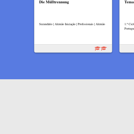
Die Mülltrennung
Tema 
Secundário | Alemão Iniciação | Profissionais | Alemão
1.º Cic
Portugu