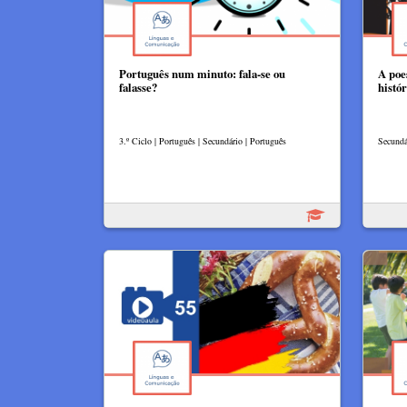
Português num minuto: fala-se ou
A poe
falasse?
histó
3.º Ciclo | Português | Secundário | Português
Secundár