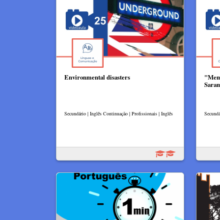
Environmental disasters
"Memo
Sara
Secundário | Inglês Continuação | Profissionais | Inglês
Secundár