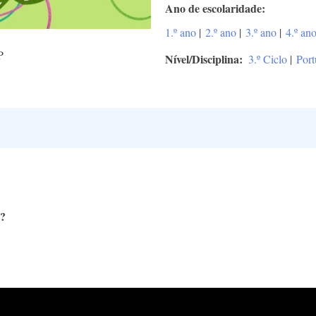
Ano de escolaridade
1.º ano
|
2.º ano
|
3.º ano
|
4.º an
P
Nível/Disciplina
3.º Ciclo
|
Por
o?