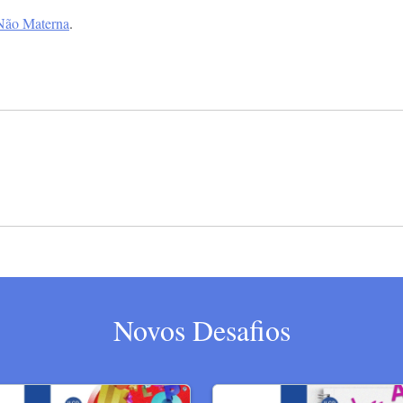
Não Materna
.
Novos Desafios