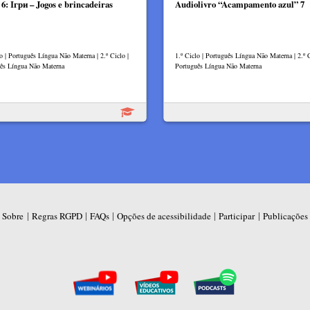
6: Ігри – Jogos e brincadeiras
Audiolivro “Acampamento azul” 7
lo | Português Língua Não Materna | 2.º Ciclo |
1.º Ciclo | Português Língua Não Materna | 2.º C
ês Língua Não Materna
Português Língua Não Materna
|
|
|
|
|
Sobre
Regras RGPD
FAQs
Opções de acessibilidade
Participar
Publicações