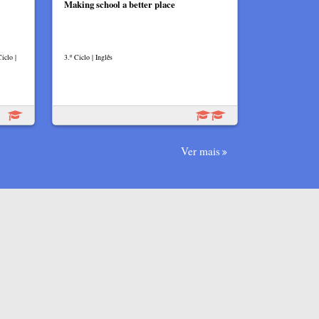
Making school a better place
iclo |
3.º Ciclo | Inglês
Ver mais