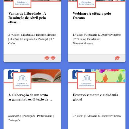
Ventos de Liberdade | A
Webinar: A ciência pelo
Revolução de Abril pelo
Oceano
olhar…
2.º Ciclo | Cidadania E Desenvolvimento
1.º Ciclo | Cidadania E Desenvolvimento
| História E Geografia De Portugal | 3.º
| 2.º Ciclo | Cidadania E
Ciclo
Desenvolvimento
A elaboração de um texto
Desenvolvimento e cidadania
argumentativo. O texto de…
global
Secundário | Português | Profissionais |
2.º Ciclo | Cidadania E Desenvolvimento
Português