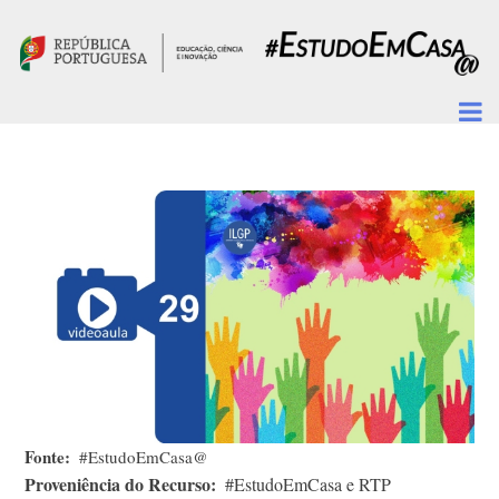
Passar para o conteúdo principal
Fonte
#EstudoEmCasa@
Proveniência do Recurso
#EstudoEmCasa e RTP