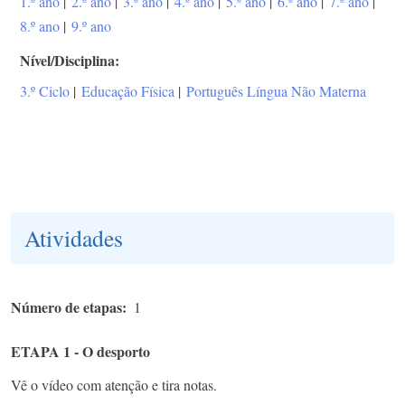
1.º ano
|
2.º ano
|
3.º ano
|
4.º ano
|
5.º ano
|
6.º ano
|
7.º ano
|
8.º ano
|
9.º ano
Nível/Disciplina
3.º Ciclo
|
Educação Física
|
Português Língua Não Materna
Atividades
Número de etapas
1
ETAPA 1 - O desporto
Vê o vídeo com atenção e tira notas.