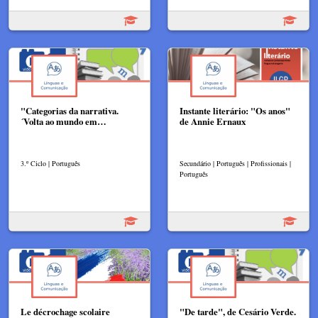
"Categorias da narrativa.
Instante literário: "Os anos"
´Volta ao mundo em…
de Annie Ernaux
3.º Ciclo | Português
Secundário | Português | Profissionais |
Português
Le décrochage scolaire
"De tarde", de Cesário Verde.