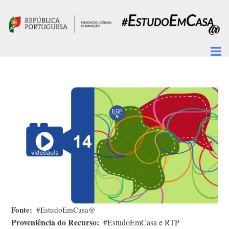
Passar para o conteúdo principal
Fonte
#EstudoEmCasa@
Proveniência do Recurso
#EstudoEmCasa e RTP