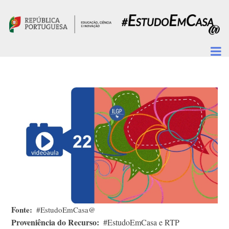
Passar para o conteúdo principal
Fonte
#EstudoEmCasa@
Proveniência do Recurso
#EstudoEmCasa e RTP