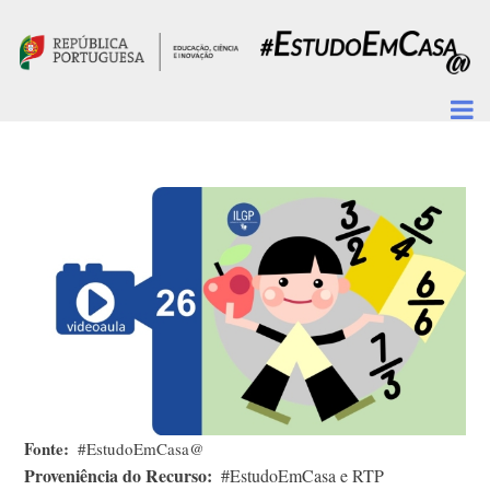
Passar para o conteúdo principal
Fonte
#EstudoEmCasa@
Proveniência do Recurso
#EstudoEmCasa e RTP