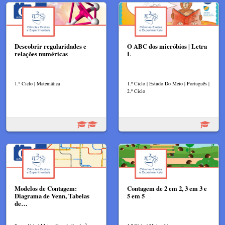
Descobrir regularidades e
O ABC dos micróbios | Letra
relações numéricas
L
1.º Ciclo | Matemática
1.º Ciclo | Estudo Do Meio | Português |
2.º Ciclo
Modelos de Contagem:
Contagem de 2 em 2, 3 em 3 e
Diagrama de Venn, Tabelas
5 em 5
de…