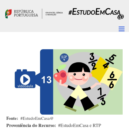
Passar para o conteúdo principal
Fonte
#EstudoEmCasa@
Proveniência do Recurso
#EstudoEmCasa e RTP