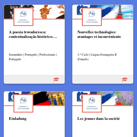
A poesia trovadoresca:
Nouvelles technologies:
contextualização histórico-…
avantages et inconvénients
Secundário | Português | Profissionais |
3.º Ciclo | Língua Estrangeira II
Português
(Francês)
Einladung
Les jeunes dans la société