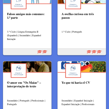
Falsos amigos más comunes:
A ovelha curiosa em três
1.ª parte
passos
3.º Ciclo | Língua Estrangeira II
1.º Ciclo | Português
(Espanhol) | Secundário | Espanhol
Iniciação
O amor em "Os Maias" –
Yo que tú haría el CV
interpretação de texto
Secundário | Português | Profissionais |
Secundário | Espanhol Iniciação |
Português
Espanhol Iniciação | Profissionais