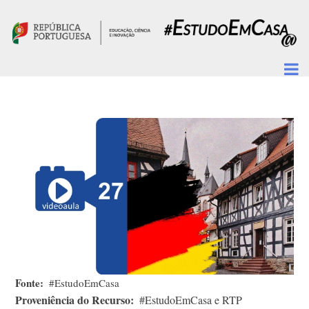
Passar para o conteúdo principal
Fonte
#EstudoEmCasa
Proveniência do Recurso
#EstudoEmCasa e RTP