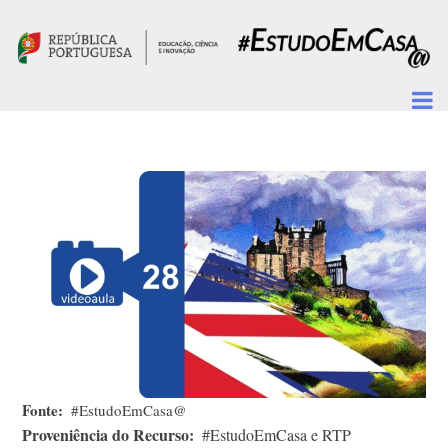
Passar para o conteúdo principal
Fonte
#EstudoEmCasa@
Proveniência do Recurso
#EstudoEmCasa e RTP