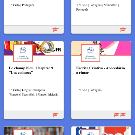
3.º Ciclo | Português
3.º Ciclo | Português | Secundário |
Português
Le champ bleu: Chapitre 9
Escrita Criativa - Abecedário
"Les cadeaux"
a rimar
3.º Ciclo | Língua Estrangeira II
1.º Ciclo | Português
(Francês) | Secundário | Francês Iniciação