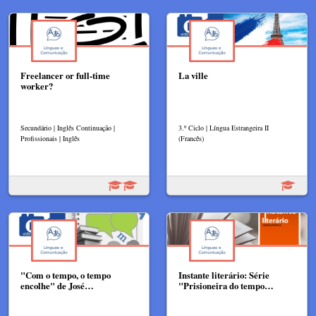
Freelancer or full-time
La ville
worker?
Secundário | Inglês Continuação |
3.º Ciclo | Língua Estrangeira II
Profissionais | Inglês
(Francês)
"Com o tempo, o tempo
Instante literário: Série
encolhe" de José…
"Prisioneira do tempo…