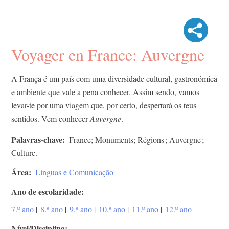
Voyager en France: Auvergne
A França é um país com uma diversidade cultural, gastronómica
e ambiente que vale a pena conhecer. Assim sendo, vamos
levar-te por uma viagem que, por certo, despertará os teus
sentidos. Vem conhecer
Auvergne
.
Palavras-chave
France; Monuments; Régions ; Auvergne ;
Culture.
Área
Línguas e Comunicação
Ano de escolaridade
7.º ano
|
8.º ano
|
9.º ano
|
10.º ano
|
11.º ano
|
12.º ano
Nível/Disciplina