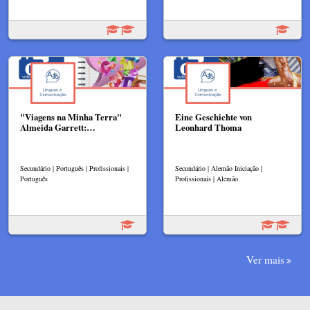
"Viagens na Minha Terra"
Eine Geschichte von
Almeida Garrett:…
Leonhard Thoma
Secundário | Português | Profissionais |
Secundário | Alemão Iniciação |
Português
Profissionais | Alemão
Ver mais