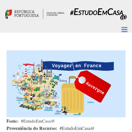
Passar para o conteúdo principal
Fonte
#EstudoEmCasa@
Proveniência do Recurso
#EstudoEmCasa@