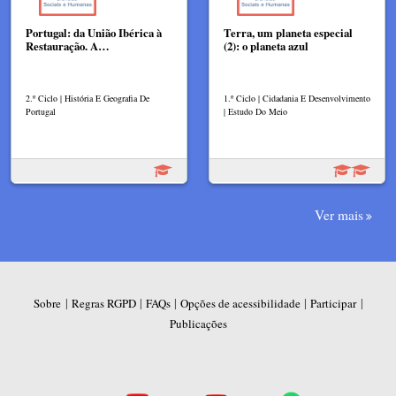
Portugal: da União Ibérica à
Terra, um planeta especial
Restauração. A…
(2): o planeta azul
2.º Ciclo | História E Geografia De
1.º Ciclo | Cidadania E Desenvolvimento
Portugal
| Estudo Do Meio
Ver mais
|
|
|
|
|
Sobre
Regras RGPD
FAQs
Opções de acessibilidade
Participar
Publicações