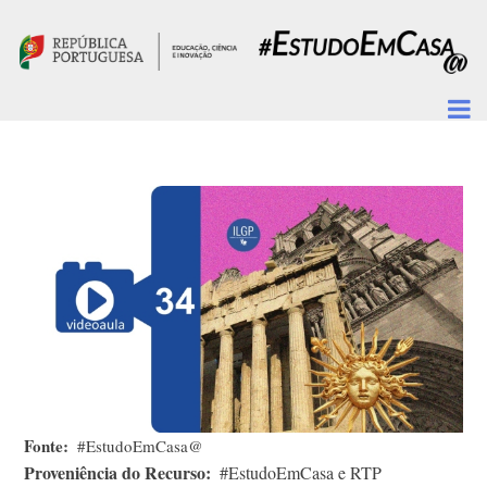
Passar para o conteúdo principal
Fonte
#EstudoEmCasa@
Proveniência do Recurso
#EstudoEmCasa e RTP