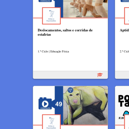
Deslocamentos, saltos e corridas de
Aptid
estafetas
1.º Ciclo | Educação Física
2.º Cicl