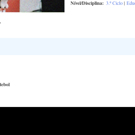
Nível/Disciplina
3.º Ciclo
|
Educ
P
tebol