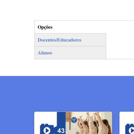
Opções
(separador ativo)
Docentes/Educadores
Alunos