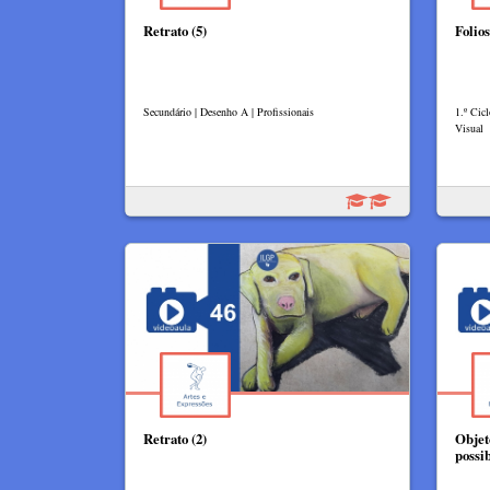
Retrato (5)
Folio
Secundário | Desenho A | Profissionais
1.º Cicl
Visual
Retrato (2)
Objet
possi