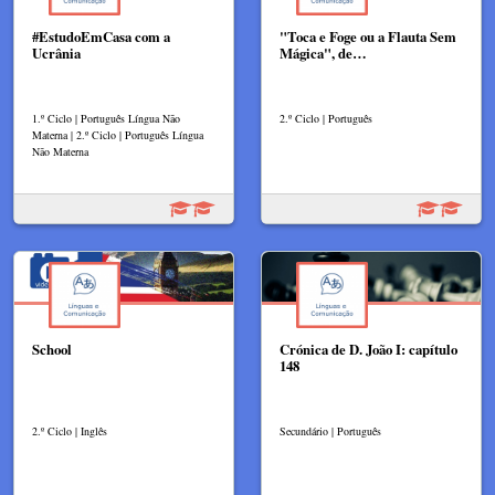
#EstudoEmCasa com a
"Toca e Foge ou a Flauta Sem
Ucrânia
Mágica", de…
1.º Ciclo | Português Língua Não
2.º Ciclo | Português
Materna | 2.º Ciclo | Português Língua
Não Materna
School
Crónica de D. João I: capítulo
148
2.º Ciclo | Inglês
Secundário | Português