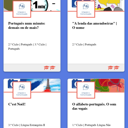
Português num minuto:
"A lenda das amendoeiras" |
demais ou de mais?
O nome
2.º Ciclo | Português | 3.º Ciclo |
2.º Ciclo | Português
Português
C’est Noël!
O alfabeto português. O som
das vogais
3.º Ciclo | Língua Estrangeira II
1.º Ciclo | Português Língua Não