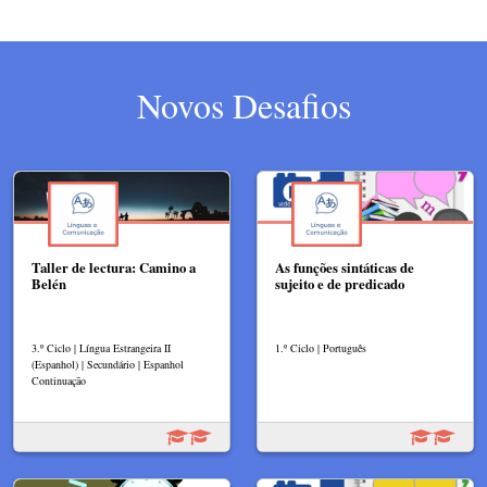
Novos Desafios
Taller de lectura: Camino a
As funções sintáticas de
Belén
sujeito e de predicado
3.º Ciclo | Língua Estrangeira II
1.º Ciclo | Português
(Espanhol) | Secundário | Espanhol
Continuação