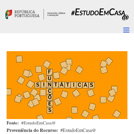
Passar para o conteúdo principal
Fonte
#EstudoEmCasa@
Proveniência do Recurso
#EstudoEmCasa@