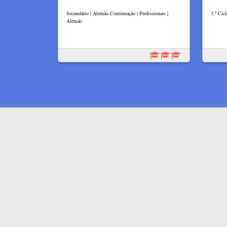
Secundário | Alemão Continuação | Profissionais |
3.º Cicl
Alemão