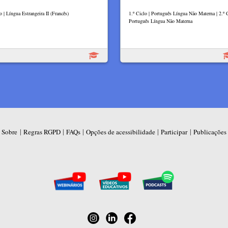
o | Língua Estrangeira II (Francês)
1.º Ciclo | Português Língua Não Materna | 2.º C
Português Língua Não Materna
|
|
|
|
|
Sobre
Regras RGPD
FAQs
Opções de acessibilidade
Participar
Publicações