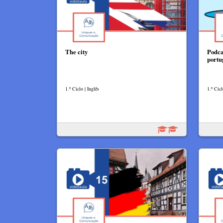
The city
Podca
portu
1.º Ciclo | Inglês
1.º Cicl