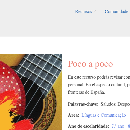
Recursos
Comunidade
Poco a poco
En este recurso podrás revisar co
personal. En el aspecto cultural
fronteras de España.
Palavras-chave
Saludos; Desped
Área
Línguas e Comunicação
Ano de escolaridade
7.º ano
|
8