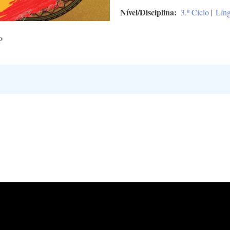
Nível/Disciplina
3.º Ciclo
|
Líng
P