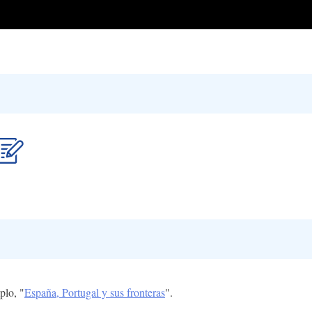
plo, "
España, Portugal y sus fronteras
".