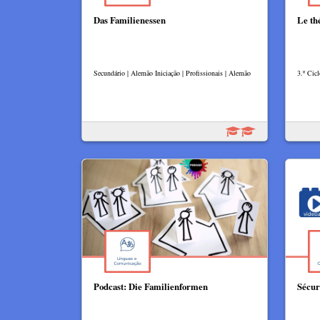
Das Familienessen
Le th
Secundário | Alemão Iniciação | Profissionais | Alemão
3.º Cicl
Podcast: Die Familienformen
Sécur