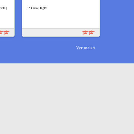
iclo |
3.º Ciclo | Inglês
Ver mais