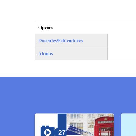
Opções
(separador ativo)
Docentes/Educadores
Alunos