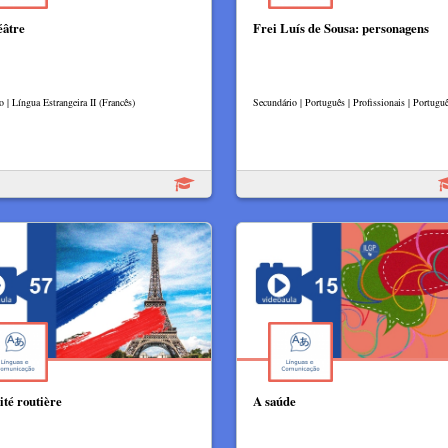
éâtre
Frei Luís de Sousa: personagens
o | Língua Estrangeira II (Francês)
Secundário | Português | Profissionais | Portugu
ité routière
A saúde