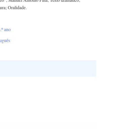
tura; Oralidade.
.º ano
uguês