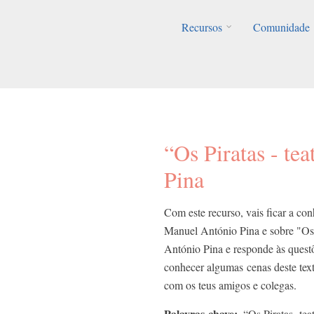
Recursos
Comunidade
“Os Piratas - te
Pina
Com este recurso, vais ficar a co
Manuel António Pina e sobre "Os 
António Pina e responde às questõe
conhecer algumas cenas deste text
com os teus amigos e colegas.
Palavras-chave
“Os Piratas -te