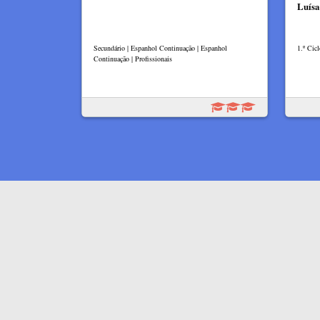
Luís
Secundário | Espanhol Continuação | Espanhol
1.º Cicl
Continuação | Profissionais