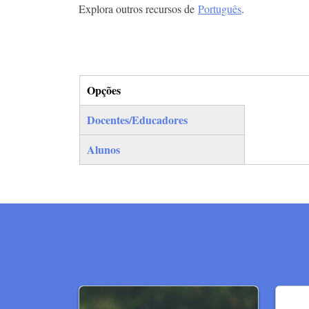
Explora outros recursos de
Português
.
Opções
(separador ativo)
Docentes/Educadores
Alunos