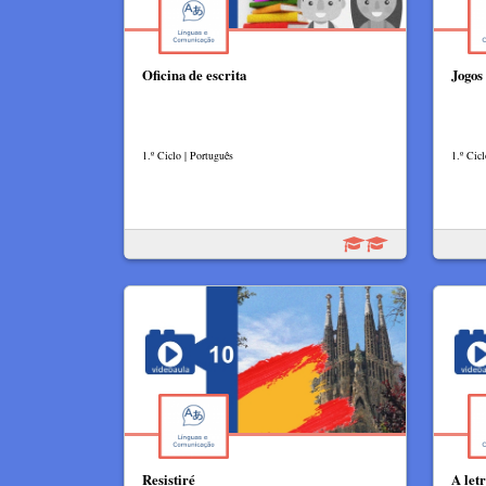
Oficina de escrita
Jogos
1.º Ciclo | Português
1.º Cicl
Resistiré
A letr