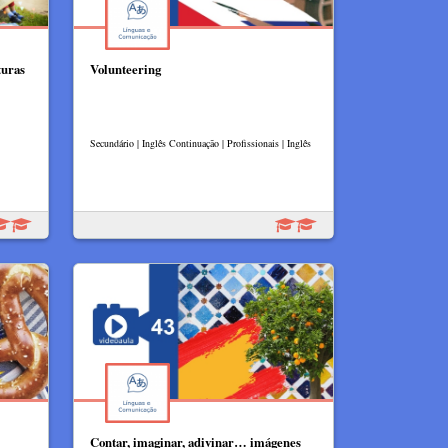
turas
Volunteering
Secundário | Inglês Continuação | Profissionais | Inglês
Contar, imaginar, adivinar… imágenes