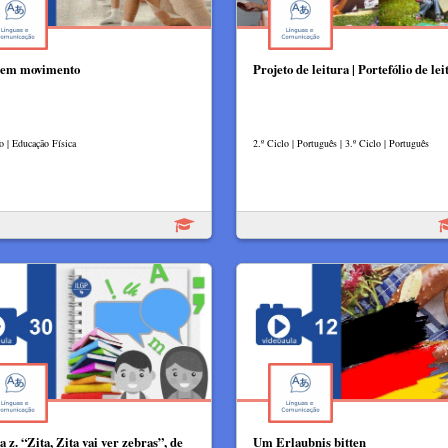
 em movimento
Projeto de leitura | Portefólio de lei
o | Educação Física
2.º Ciclo | Português | 3.º Ciclo | Português
a z. “Zita, Zita vai ver zebras”, de
Um Erlaubnis bitten