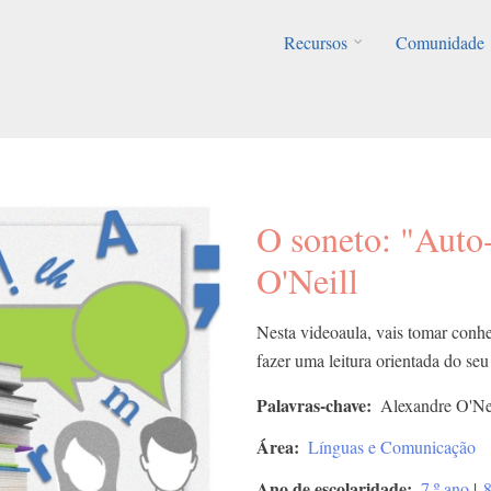
Recursos
Comunidade
O soneto: "Auto-
O'Neill
Nesta videoaula, vais tomar conh
fazer uma leitura orientada do seu
Palavras-chave
Alexandre O'Nei
Área
Línguas e Comunicação
Ano de escolaridade
7.º ano
|
8