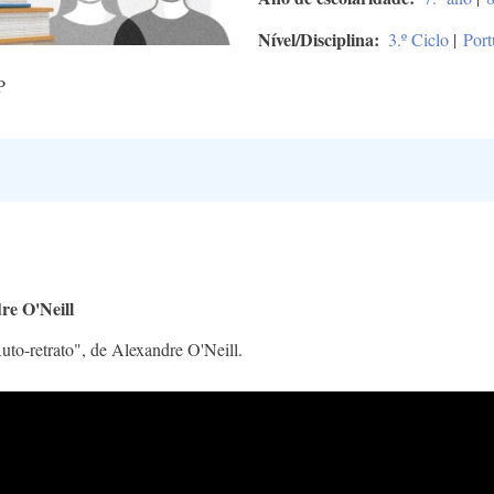
Nível/Disciplina
3.º Ciclo
|
Port
P
re O'Neill
to-retrato", de Alexandre O'Neill.