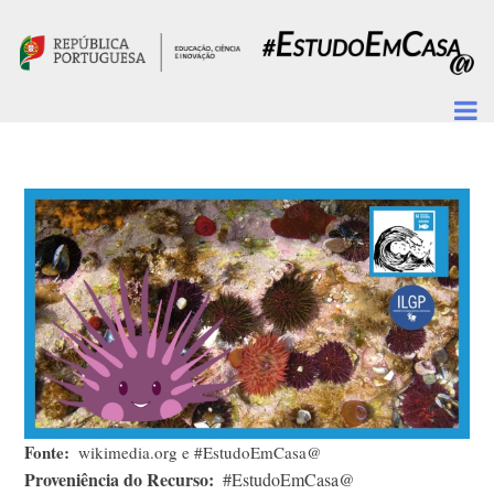
Passar para o conteúdo principal
Fonte
wikimedia.org e #EstudoEmCasa@
Proveniência do Recurso
#EstudoEmCasa@