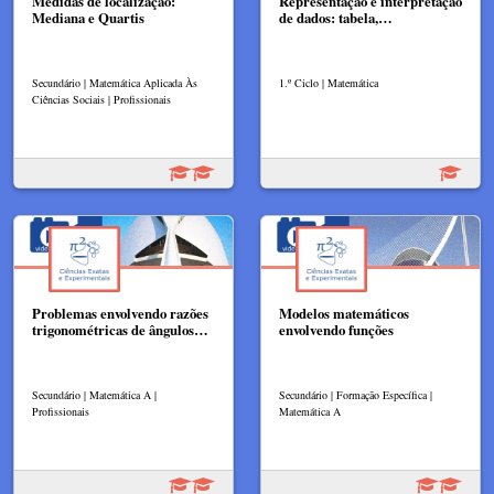
Medidas de localização:
Representação e interpretação
Mediana e Quartis
de dados: tabela,…
Secundário | Matemática Aplicada Às
1.º Ciclo | Matemática
Ciências Sociais | Profissionais
Problemas envolvendo razões
Modelos matemáticos
trigonométricas de ângulos…
envolvendo funções
Secundário | Matemática A |
Secundário | Formação Específica |
Profissionais
Matemática A