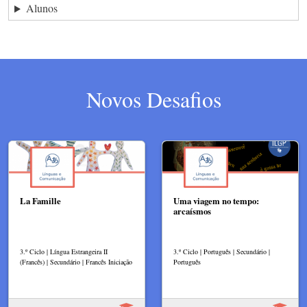
Alunos
Novos Desafios
La Famille
Uma viagem no tempo:
arcaísmos
3.º Ciclo | Língua Estrangeira II
3.º Ciclo | Português | Secundário |
(Francês) | Secundário | Francês Iniciação
Português