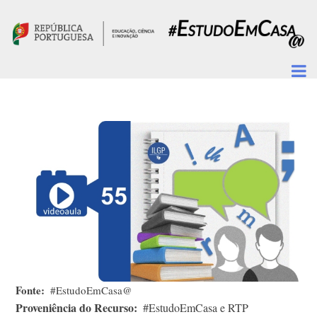
Passar para o conteúdo principal
Fonte
#EstudoEmCasa@
Proveniência do Recurso
#EstudoEmCasa e RTP