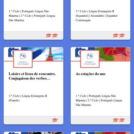
1.º Ciclo | Português Língua Não
3.º Ciclo | Língua Estrangeira II
Materna | 2.º Ciclo | Português Língua
(Espanhol) | Secundário | Espanhol
Não Materna
Continuação
Loisirs et lieux de rencontre.
As estações do ano
Conjugaison des verbes…
3.º Ciclo | Língua Estrangeira II
1.º Ciclo | Português Língua Não
(Francês)
Materna | 2.º Ciclo | Português Língua
Não Materna